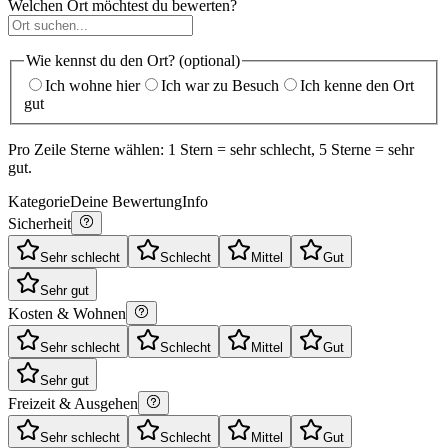
Welchen Ort möchtest du bewerten?
Wie kennst du den Ort? (optional)
Ich wohne hier
Ich war zu Besuch
Ich kenne den Ort
gut
Pro Zeile Sterne wählen: 1 Stern = sehr schlecht, 5 Sterne = sehr
gut.
Kategorie
Deine Bewertung
Info
Sicherheit
Sehr schlecht
Schlecht
Mittel
Gut
Sehr gut
Kosten & Wohnen
Sehr schlecht
Schlecht
Mittel
Gut
Sehr gut
Freizeit & Ausgehen
Sehr schlecht
Schlecht
Mittel
Gut