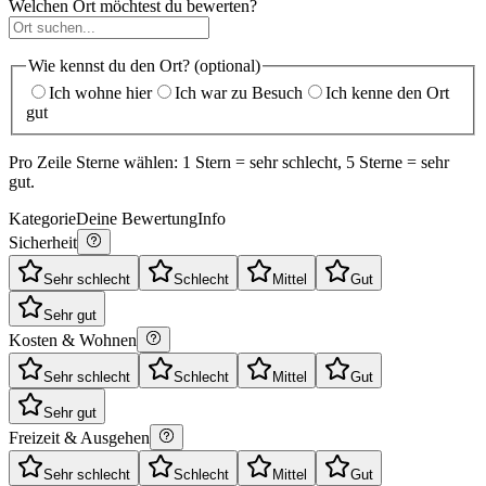
Welchen Ort möchtest du bewerten?
Wie kennst du den Ort? (optional)
Ich wohne hier
Ich war zu Besuch
Ich kenne den Ort
gut
Pro Zeile Sterne wählen: 1 Stern = sehr schlecht, 5 Sterne = sehr
gut.
Kategorie
Deine Bewertung
Info
Sicherheit
Sehr schlecht
Schlecht
Mittel
Gut
Sehr gut
Kosten & Wohnen
Sehr schlecht
Schlecht
Mittel
Gut
Sehr gut
Freizeit & Ausgehen
Sehr schlecht
Schlecht
Mittel
Gut