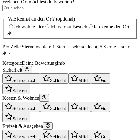
Welchen Ort möchtest du bewerten?
Wie kennst du den Ort? (optional)
Ich wohne hier
Ich war zu Besuch
Ich kenne den Ort
gut
Pro Zeile Sterne wählen: 1 Stern = sehr schlecht, 5 Sterne = sehr
gut.
Kategorie
Deine Bewertung
Info
Sicherheit
Sehr schlecht
Schlecht
Mittel
Gut
Sehr gut
Kosten & Wohnen
Sehr schlecht
Schlecht
Mittel
Gut
Sehr gut
Freizeit & Ausgehen
Sehr schlecht
Schlecht
Mittel
Gut