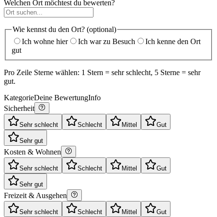
Welchen Ort möchtest du bewerten?
Wie kennst du den Ort? (optional)
Ich wohne hier
Ich war zu Besuch
Ich kenne den Ort
gut
Pro Zeile Sterne wählen: 1 Stern = sehr schlecht, 5 Sterne = sehr
gut.
Kategorie
Deine Bewertung
Info
Sicherheit
Sehr schlecht
Schlecht
Mittel
Gut
Sehr gut
Kosten & Wohnen
Sehr schlecht
Schlecht
Mittel
Gut
Sehr gut
Freizeit & Ausgehen
Sehr schlecht
Schlecht
Mittel
Gut