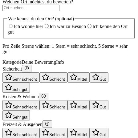
Welchen Ort möchtest du bewerten?
Wie kennst du den Ort? (optional)
Ich wohne hier
Ich war zu Besuch
Ich kenne den Ort
gut
Pro Zeile Sterne wählen: 1 Stern = sehr schlecht, 5 Sterne = sehr
gut.
Kategorie
Deine Bewertung
Info
Sicherheit
Sehr schlecht
Schlecht
Mittel
Gut
Sehr gut
Kosten & Wohnen
Sehr schlecht
Schlecht
Mittel
Gut
Sehr gut
Freizeit & Ausgehen
Sehr schlecht
Schlecht
Mittel
Gut