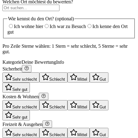
Welchen Ort möchtest du bewerten?
Wie kennst du den Ort? (optional)
Ich wohne hier
Ich war zu Besuch
Ich kenne den Ort
gut
Pro Zeile Sterne wählen: 1 Stern = sehr schlecht, 5 Sterne = sehr
gut.
Kategorie
Deine Bewertung
Info
Sicherheit
Sehr schlecht
Schlecht
Mittel
Gut
Sehr gut
Kosten & Wohnen
Sehr schlecht
Schlecht
Mittel
Gut
Sehr gut
Freizeit & Ausgehen
Sehr schlecht
Schlecht
Mittel
Gut